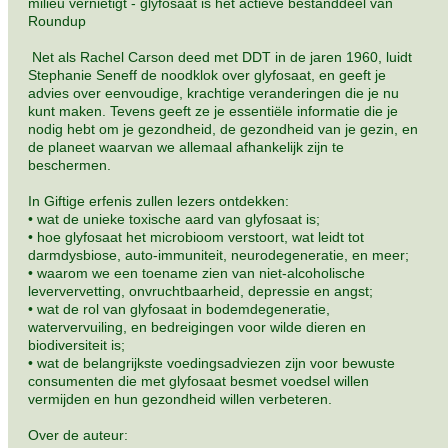
milieu vernietigt - glyfosaat is het actieve bestanddeel van
Roundup
Net als Rachel Carson deed met DDT in de jaren 1960, luidt
Stephanie Seneff de noodklok over glyfosaat, en geeft je
advies over eenvoudige, krachtige veranderingen die je nu
kunt maken. Tevens geeft ze je essentiële informatie die je
nodig hebt om je gezondheid, de gezondheid van je gezin, en
de planeet waarvan we allemaal afhankelijk zijn te
beschermen.
In Giftige erfenis zullen lezers ontdekken:
• wat de unieke toxische aard van glyfosaat is;
• hoe glyfosaat het microbioom verstoort, wat leidt tot
darmdysbiose, auto-immuniteit, neurodegeneratie, en meer;
• waarom we een toename zien van niet-alcoholische
leververvetting, onvruchtbaarheid, depressie en angst;
• wat de rol van glyfosaat in bodemdegeneratie,
watervervuiling, en bedreigingen voor wilde dieren en
biodiversiteit is;
• wat de belangrijkste voedingsadviezen zijn voor bewuste
consumenten die met glyfosaat besmet voedsel willen
vermijden en hun gezondheid willen verbeteren.
Over de auteur: