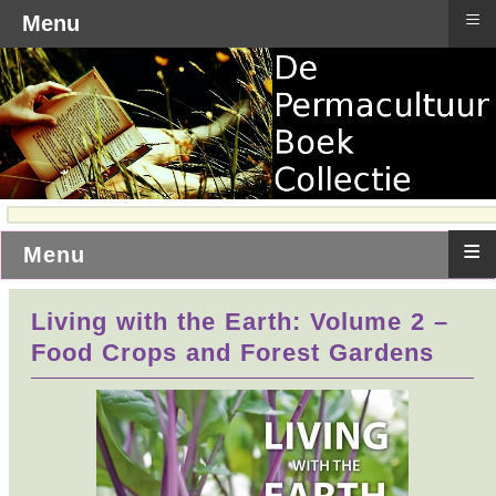
≡
Menu
≡
Menu
Living with the Earth: Volume 2 –
Food Crops and Forest Gardens