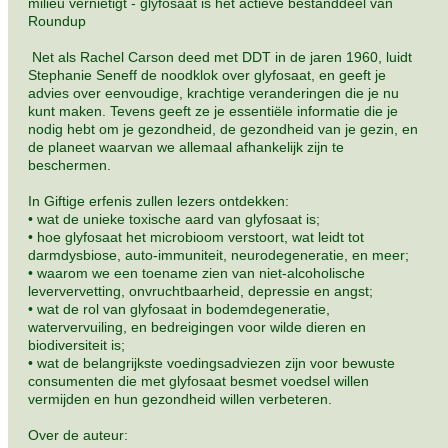
milieu vernietigt - glyfosaat is het actieve bestanddeel van
Roundup
Net als Rachel Carson deed met DDT in de jaren 1960, luidt
Stephanie Seneff de noodklok over glyfosaat, en geeft je
advies over eenvoudige, krachtige veranderingen die je nu
kunt maken. Tevens geeft ze je essentiële informatie die je
nodig hebt om je gezondheid, de gezondheid van je gezin, en
de planeet waarvan we allemaal afhankelijk zijn te
beschermen.
In Giftige erfenis zullen lezers ontdekken:
• wat de unieke toxische aard van glyfosaat is;
• hoe glyfosaat het microbioom verstoort, wat leidt tot
darmdysbiose, auto-immuniteit, neurodegeneratie, en meer;
• waarom we een toename zien van niet-alcoholische
leververvetting, onvruchtbaarheid, depressie en angst;
• wat de rol van glyfosaat in bodemdegeneratie,
watervervuiling, en bedreigingen voor wilde dieren en
biodiversiteit is;
• wat de belangrijkste voedingsadviezen zijn voor bewuste
consumenten die met glyfosaat besmet voedsel willen
vermijden en hun gezondheid willen verbeteren.
Over de auteur: